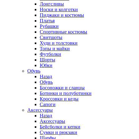
Лонгсливы
Носки и колготки
Пиджаки и костюмы
Платья
Рубашки
Спортивные костюмы
Свитшоты
Худи и толстовки
Топы и майки
Футболки
Шорты
Юбки
Обувь
Назад
Обувь
Босоножки и сланцы
Ботинки и полуботинки
Кроссовки и кеды
Сапоги
Аксессуары
Назад
Аксессуары
Бейсболки и кепки
Сумки и рюкзаки
Шарфы