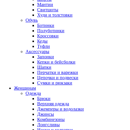
Мантии
Свитшоты
Худи и толстовки
Обувь
Ботинки
Полуботинки
Кроссовки
Кеды
Туфли
Аксессуары
Запонки
Кепки и бейсболки
Шапки
Перчатки и варежки
Цепочки и подвески
Сумки и рюкзаки
Женщинам
Одежда
Брюки
Верхняя одежда
Джемперы и водолазки
Джинсы
Комбинезоны
Лонгсливы
Носки и колготки