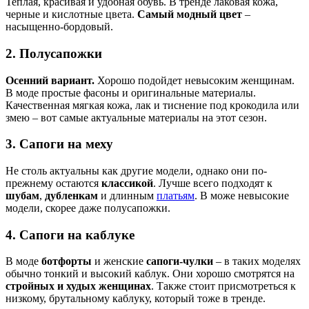
Теплая, красивая и удобная обувь. В тренде лаковая кожа,
черные и кислотные цвета.
Самый модный цвет
–
насыщенно-бордовый.
2. Полусапожки
Осенний вариант.
Хорошо подойдет невысоким женщинам.
В моде простые фасоны и оригинальные материалы.
Качественная мягкая кожа, лак и тиснение под крокодила или
змею – вот самые актуальные материалы на этот сезон.
3. Сапоги на меху
Не столь актуальны как другие модели, однако они по-
прежнему остаются
классикой
. Лучше всего подходят к
шубам
,
дубленкам
и длинным
платьям
. В може невысокие
модели, скорее даже полусапожки.
4. Сапоги на каблуке
В моде
ботфорты
и женские
сапоги-чулки
– в таких моделях
обычно тонкий и высокий каблук. Они хорошо смотрятся на
стройных и худых женщинах
. Также стоит присмотреться к
низкому, брутальному каблуку, который тоже в тренде.