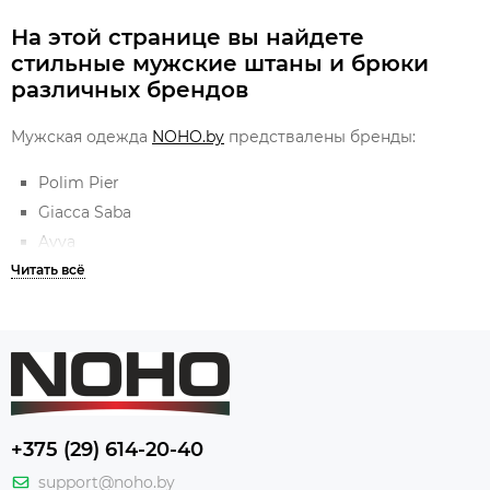
На этой странице вы найдете
стильные мужские штаны и брюки
различных брендов
Мужская одежда
NOHO.by
предствалены бренды:
Polim Pier
Giacca Saba
Avva
Gattoi
и другие...
Есть в наличии основные виды брюк:
брюки мужские зауженные
мужские брюки классические
+375 (29) 614-20-40
Модели в большинстве своем отличаются современным
модным дизайном, но есть варианты и классического
support@noho.by