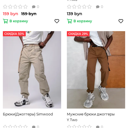
0
0
159 byn
159 byn
139 byn
В корзину
В корзину
СКИДКА 50%
СКИДКА 29%
Брюки(Джоггеры) Simwood
Мужские брюки джоггеры
Y.Two
0
0