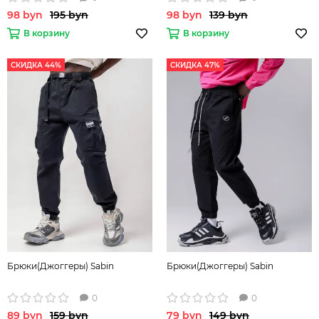
98 byn
195 byn
98 byn
139 byn
В корзину
В корзину
СКИДКА 44%
СКИДКА 47%
Брюки(Джоггеры) Sabin
Брюки(Джоггеры) Sabin
0
0
89 byn
159 byn
79 byn
149 byn