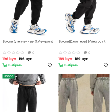
Брюки (утепленные) 9.Viewpoint
Брюки(Джоггеры) 9.Viewpoint
0
0
196 byn
196 byn
189 byn
189 byn
Выбрать
Выбрать
НОВОЕ