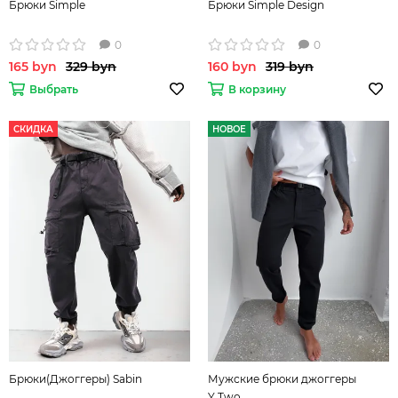
Брюки Simple
Брюки Simple Design
0
0
165 byn
329 byn
160 byn
319 byn
Выбрать
В корзину
СКИДКА
НОВОЕ
Брюки(Джоггеры) Sabin
Мужские брюки джоггеры
Y.Two