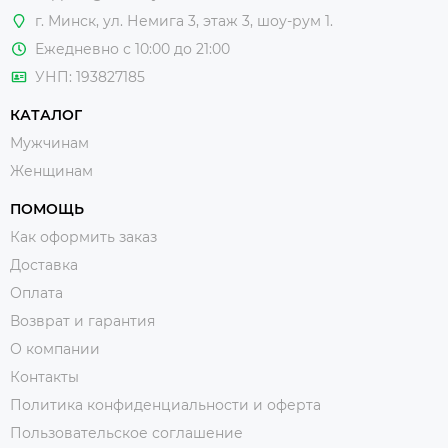
покроя.
г. Минск, ул. Немига 3, этаж 3, шоу-рум 1.
Ежедневно с 10:00 до 21:00
Мужские брюки и штаны
отлично сочетаются
с
рубашками
и
блейзерами
и подходят для создания как
УНП: 193827185
свободного образа в стиле "casual", так и делового.
КАТАЛОГ
Если вы предпочитаете
мужские брюки
джинсам, или
Мужчинам
просто хотите купить интересную модель для
Женщинам
разнообразия, то внимательно изучите собранные
варианты и, если что-то заинтересует, приезжайте
ПОМОЩЬ
померить в наш шоу рум в Минске.
Как оформить заказ
Доставка
Оплата
Возврат и гарантия
О компании
Контакты
Политика конфиденциальности и оферта
Пользовательское соглашение