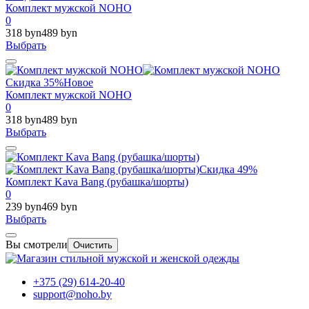
Комплект мужской NOHO
0
318 byn
489 byn
Выбрать
Скидка 35%
Новое
Комплект мужской NOHO
0
318 byn
489 byn
Выбрать
Скидка 49%
Комплект Kava Bang (рубашка/шорты)
0
239 byn
469 byn
Выбрать
Вы смотрели
Очистить
+375 (29) 614-20-40
support@noho.by