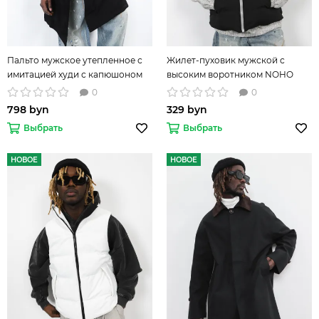
Пальто мужское утепленное с
Жилет-пуховик мужской с
имитацией худи с капюшоном
высоким воротником NOHO
0
0
798 byn
329 byn
Выбрать
Выбрать
НОВОЕ
НОВОЕ