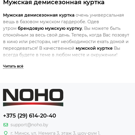
Мужская демисезонная куртка
Мужская демисезонная куртка
очень универсальная
вещь в базовом мужском гардеробе. Одев
утром
брендовую мужскую куртку
, Вы можете быть
спокойным за весь свой день. Теперь, когда Вас позовут
в кино или ресторан, нет необходимости ехать домой и
переодеваться! В качественной
мужской куртке
Вы
всегда будете в теме в любом месте и окружении!
Перед тем как купить мужскую осеннюю куртку,
обратите внимание на эти 3 детали:
Покупайте куртку исходя из погоды и сезона. Зимой
надо ходить в
пуховике
, а весной в
блейзере
!
Изучайте состав. Нам нужны только качественные
вещи из проверенного материала
+375 (29) 614-20-40
Размер! Как говориться «главное что бы костюмчик
сидел!»
support@noho.by
г. Минск, ул. Немига 3, этаж 3, шоу-рум 1.