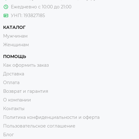
Хотите узнать какая
осеняя куртка
подходит именно
Ежедневно с 10:00 до 21:00
Вам? Приходите в
шоу рум НOХO в Минске
или
закажите в
интернет магазине мужской
УНП: 193827185
одежды
NOHO.by !
КАТАЛОГ
Мужчинам
Женщинам
ПОМОЩЬ
Как оформить заказ
Доставка
Оплата
Возврат и гарантия
О компании
Контакты
Политика конфиденциальности и оферта
Пользовательское соглашение
Блог