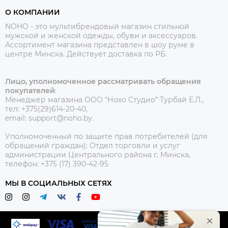
О КОМПАНИИ
NOHO - это мультибрендовый магазин стильной
мужской и женской одежды, обуви и аксессуаров.
Ассортимент магазина представлен в шоу руме в
центре Минска.
Действует доставка по РБ.
Лицо, уполномоченное рассматривать обращения
покупателей
:
Менеджер магазина ООО “Нохо Студио”
Турбай Е.Л.,
тел: +375(29)614-20-40,
email: support@noho.by.
Уполномоченный по защите прав потребителей (для
обращений граждан):
Отдел торговли и услуг
администрации Центрального района г. Минска,
телефон: +375 (17) 390-42-95
МЫ В СОЦИАЛЬНЫХ СЕТЯХ