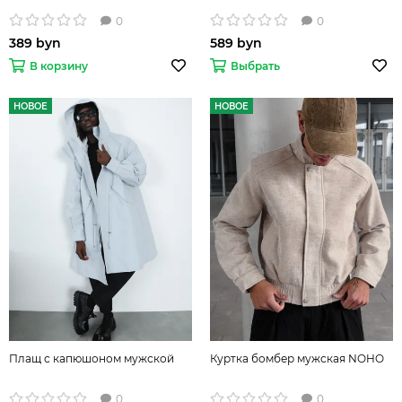
0
0
389 byn
589 byn
В корзину
Выбрать
НОВОЕ
НОВОЕ
Плащ с капюшоном мужской
Куртка бомбер мужская NOHO
0
0