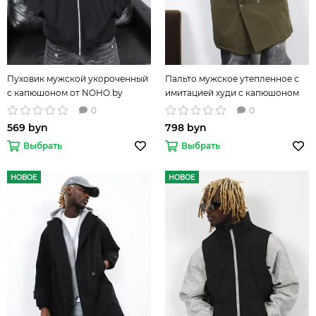
Пуховик мужской укороченный
Пальто мужское утепленное с
с капюшоном от NOHO.by
имитацией худи с капюшоном
0
0
569 byn
798 byn
Выбрать
Выбрать
НОВОЕ
НОВОЕ