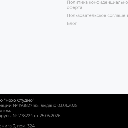
Политика конфиденциально
оферта
Пользовательское соглаше
Блог
ю “Нохо Студио”
рации № 193827185, выдано 03.01.2025
етом.
усь: № 778224 от 25.05.2026
емига 3, пом. 324