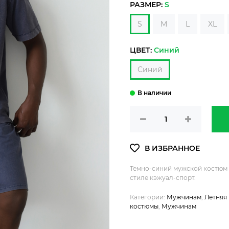
РАЗМЕР:
S
S
M
L
XL
ЦВЕТ:
Синий
Синий
Темно-синий мужской костюм 
стиле кэжуал-спорт.
Категории:
Мужчинам
,
Летняя
костюмы
,
Мужчинам