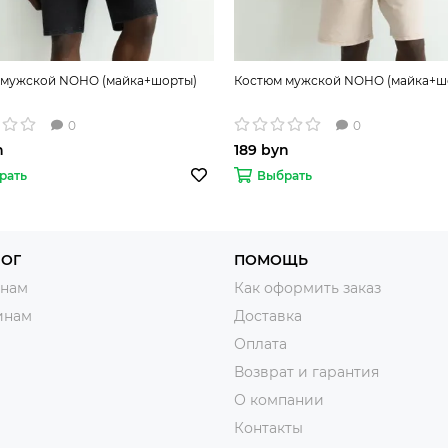
 мужской NOHO (майка+шорты)
Костюм мужской NOHO (майка+ш
0
0
n
189 byn
рать
Выбрать
ЛОГ
ПОМОЩЬ
нам
Как оформить заказ
инам
Доставка
Оплата
Возврат и гарантия
О компании
Контакты