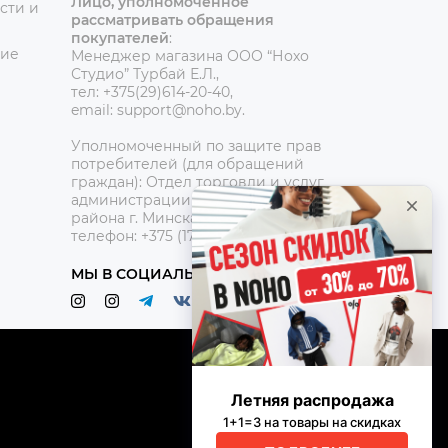
Лицо, уполномоченное
сти и
рассматривать обращения
покупателей
:
ние
Менеджер магазина ООО “Нохо
Студио”
Турбай Е.Л.,
тел: +375(29)614-20-40,
email: support@noho.by.
Уполномоченный по защите прав
потребителей (для обращений
граждан):
Отдел торговли и услуг
администрации Центрального
района г. Минска,
телефон: +375 (17) 390-42-95
МЫ В СОЦИАЛЬНЫХ СЕТЯХ