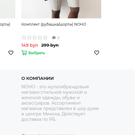
орты)
Комплект (рубашка/шорты) NOHO
Комплект (фу
0
149 byn
299 byn
175 byn
269
Выбрать
Выбрать
О КОМПАНИИ
NOHO - это мультибрендовый
магазин стильной мужской и
женской одежды, обуви и
аксессуаров. Ассортимент
магазина представлен в шоу руме
в центре Минска.
Действует
доставка по РБ.