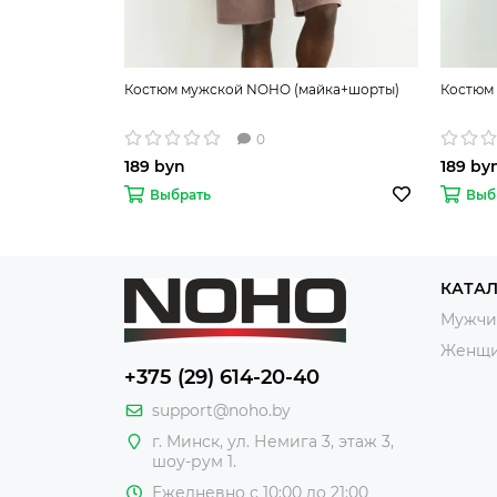
Костюм мужской NOHO (майка+шорты)
Костюм
0
189 byn
189 by
Выбрать
Выб
КАТА
Мужчи
Женщ
+375 (29) 614-20-40
support@noho.by
г. Минск, ул. Немига 3, этаж 3,
шоу-рум 1.
Ежедневно с 10:00 до 21:00