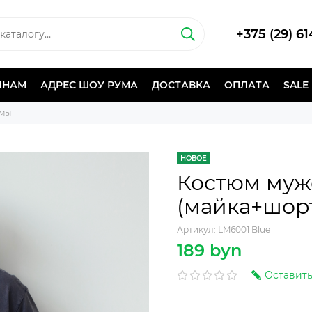
+375 (29) 6
ИНАМ
АДРЕС ШОУ РУМА
ДОСТАВКА
ОПЛАТА
SALE
юмы
НОВОЕ
Костюм му
(майка+шор
Артикул:
LM6001 Blue
189 byn
Оставить