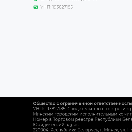
УНП: 193827185
Общество с ограниченной ответственность
УНП: 193827185; Свидетельство о гос. регист
Минским городским исполнительным комит
Номер в Торговом реестре Республики Белар
Юридический адрес:
220004, Республика Беларусь, г. Минск, ул. Н