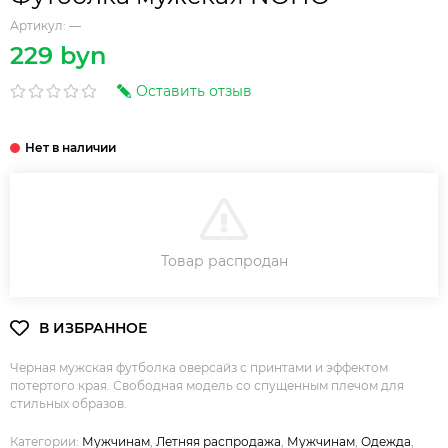
Артикул:
—
229 byn
Оставить отзыв
В КОРЗИНУ
Товар распродан
Черная мужская футболка оверсайз с принтами и эффектом
потертого края. Свободная модель со спущенным плечом для
стильных образов.
Категории:
Мужчинам
,
Летняя распродажа
,
Мужчинам
,
Одежда
,