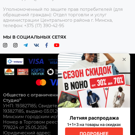
Уполномоченный по защите прав потребителей (для
обращений граждан):
Отдел торговли и услуг
администрации Центрального района г. Минска,
телефон: +375 (17) 390-42-95
МЫ В СОЦИАЛЬНЫХ СЕТЯХ
Общество с ограниченной ответственностью “Нохо
Студио”
УНП: 193827185; Свидетельство о гос. регистрации №
193827185, выдано 03.01.2025
Минским городским исполнительным комитетом.
Номер в Торговом реестре Республики Беларусь: №
778224 от 25.05.2026
Юридический адрес: