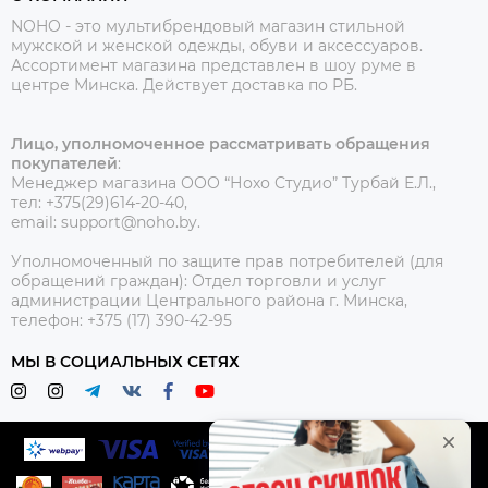
NOHO - это мультибрендовый магазин стильной
мужской и женской одежды, обуви и аксессуаров.
Ассортимент магазина представлен в шоу руме в
центре Минска.
Действует доставка по РБ.
Лицо, уполномоченное рассматривать обращения
покупателей
:
Менеджер магазина ООО “Нохо Студио”
Турбай Е.Л.,
тел: +375(29)614-20-40,
email: support@noho.by.
Уполномоченный по защите прав потребителей (для
обращений граждан):
Отдел торговли и услуг
администрации Центрального района г. Минска,
телефон: +375 (17) 390-42-95
МЫ В СОЦИАЛЬНЫХ СЕТЯХ