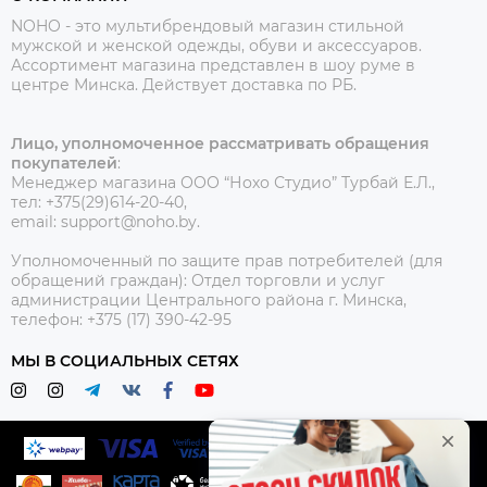
NOHO - это мультибрендовый магазин стильной
мужской и женской одежды, обуви и аксессуаров.
Ассортимент магазина представлен в шоу руме в
центре Минска.
Действует доставка по РБ.
Лицо, уполномоченное рассматривать обращения
покупателей
:
Менеджер магазина ООО “Нохо Студио”
Турбай Е.Л.,
тел: +375(29)614-20-40,
email: support@noho.by.
Уполномоченный по защите прав потребителей (для
обращений граждан):
Отдел торговли и услуг
администрации Центрального района г. Минска,
телефон: +375 (17) 390-42-95
МЫ В СОЦИАЛЬНЫХ СЕТЯХ