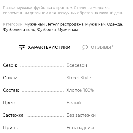
Рваная мужская футболка с принтом. Стильная модель с
современным дизайном для нескучных образов на каждый день.
Категории:
Мужчинам
,
Летняя распродажа
,
Мужчинам
,
Одежда
,
Футболки и поло
,
Футболки
,
Мужчинам
0
ХАРАКТЕРИСТИКИ
ОТЗЫВЫ
Сезон
Всесезон
Стиль
Street Style
Состав
Хлопок 100%
Цвет
Белый
Застежка
Без застежки
Принт
Есть надпись