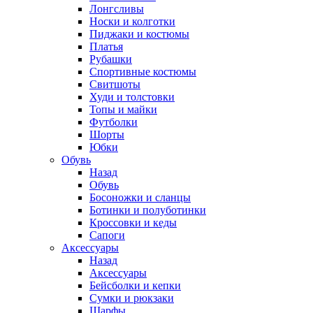
Лонгсливы
Носки и колготки
Пиджаки и костюмы
Платья
Рубашки
Спортивные костюмы
Свитшоты
Худи и толстовки
Топы и майки
Футболки
Шорты
Юбки
Обувь
Назад
Обувь
Босоножки и сланцы
Ботинки и полуботинки
Кроссовки и кеды
Сапоги
Аксессуары
Назад
Аксессуары
Бейсболки и кепки
Сумки и рюкзаки
Шарфы