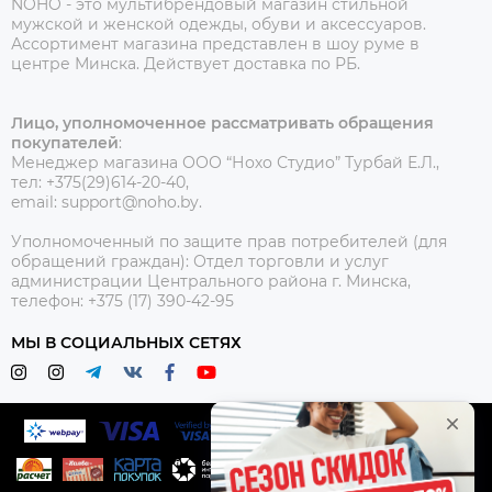
NOHO - это мультибрендовый магазин стильной
мужской и женской одежды, обуви и аксессуаров.
Ассортимент магазина представлен в шоу руме в
центре Минска.
Действует доставка по РБ.
Лицо, уполномоченное рассматривать обращения
покупателей
:
Менеджер магазина ООО “Нохо Студио”
Турбай Е.Л.,
тел: +375(29)614-20-40,
email: support@noho.by.
Уполномоченный по защите прав потребителей (для
обращений граждан):
Отдел торговли и услуг
администрации Центрального района г. Минска,
телефон: +375 (17) 390-42-95
МЫ В СОЦИАЛЬНЫХ СЕТЯХ