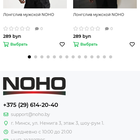
Лонгслив мужской NOHO
Лонгслив мужской NOHO
0
0
289 byn
289 byn
Выбрать
Выбрать
+375 (29) 614-20-40
support@noho.by
г. Минск, ул. Немига 3, этаж 3, шоу-рум 1.
Ежедневно с 10:00 до 21:00