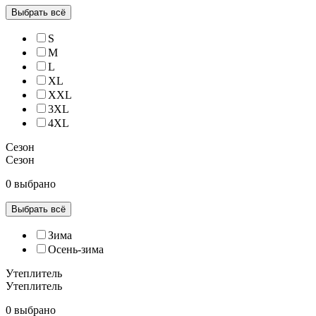
Выбрать всё
S
M
L
XL
XXL
3XL
4XL
Сезон
Сезон
0 выбрано
Выбрать всё
Зима
Осень-зима
Утеплитель
Утеплитель
0 выбрано