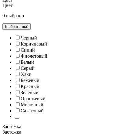
Цвет
0 выбрано
Выбрать всё
Черный
Коричневый
Синий
Фиолетовый
Белый
Серый
Хаки
Бежевый
Красный
Зеленый
Оранжевый
Молочный
Салатовый
Застежка
Застежка