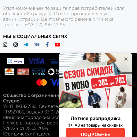
Уполномоченный по защите прав потребителей (для
обращений граждан):
Отдел торговли и услуг
администрации Центрального района г. Минска,
телефон: +375 (17) 390-42-95
МЫ В СОЦИАЛЬНЫХ СЕТЯХ
Общество с ограниченной ответственностью “Нохо
Студио”
УНП: 193827185; Свидетельство о гос. регистрации №
193827185, выдано 03.01.2025
Минским городским исполнительным комитетом.
Номер в Торговом реестре Республики Беларусь: №
778224 от 25.05.2026
Юридический адрес: