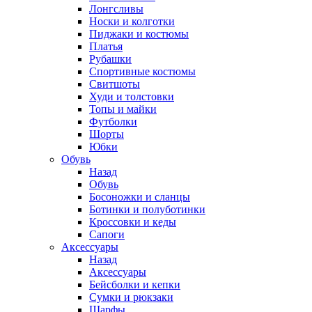
Лонгсливы
Носки и колготки
Пиджаки и костюмы
Платья
Рубашки
Спортивные костюмы
Свитшоты
Худи и толстовки
Топы и майки
Футболки
Шорты
Юбки
Обувь
Назад
Обувь
Босоножки и сланцы
Ботинки и полуботинки
Кроссовки и кеды
Сапоги
Аксессуары
Назад
Аксессуары
Бейсболки и кепки
Сумки и рюкзаки
Шарфы