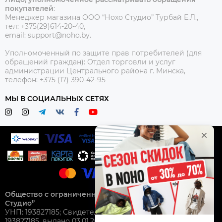
покупателей
:
Менеджер магазина ООО “Нохо Студио”
Турбай Е.Л.,
тел: +375(29)614-20-40,
email: support@noho.by.
Уполномоченный по защите прав потребителей (для
обращений граждан):
Отдел торговли и услуг
администрации Центрального района г. Минска,
телефон: +375 (17) 390-42-95
МЫ В СОЦИАЛЬНЫХ СЕТЯХ
Общество с ограниченной ответственностью “Нохо
Студио”
УНП: 193827185; Свидетельство о гос. регистрации №
193827185, выдано 03.01.2025