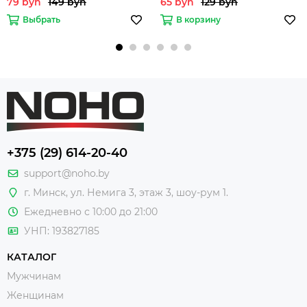
79 byn
149 byn
65 byn
129 byn
Выбрать
В корзину
+375 (29) 614-20-40
support@noho.by
г. Минск, ул. Немига 3, этаж 3, шоу-рум 1.
Ежедневно с 10:00 до 21:00
УНП: 193827185
КАТАЛОГ
Мужчинам
Женщинам