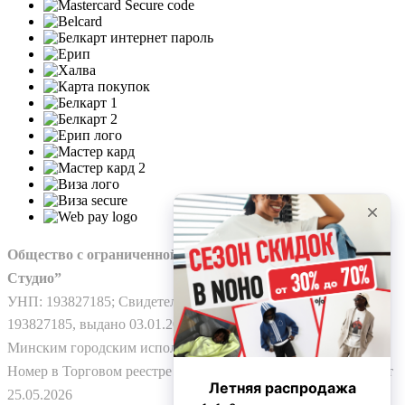
Общество с ограниченной ответственностью “Нохо
Студио”
УНП: 193827185; Свидетельство о гос. регистрации №
193827185, выдано 03.01.2025
Минским городским исполнительным комитетом.
Номер в Торговом реестре Республики Беларусь: № 778224 от
25.05.2026