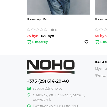
Джемпер UM
Джемпе
0
75 byn
149 byn
45 byn
В корзину
В к
КАТА
Мужчи
Женщ
+375 (29) 614-20-40
support@noho.by
г. Минск, ул. Немига 3, этаж 3,
шоу-рум 1.
Ежедневно с 10:00 до 21:00