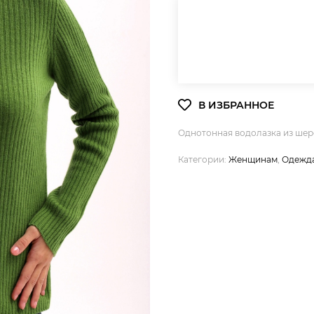
Однотонная водолазка из шерс
Категории:
Женщинам
,
Одежд