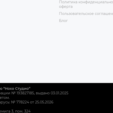
Политика конфиденциально
оферта
Пользовательское соглаше
Блог
ю “Нохо Студио”
рации № 193827185, выдано 03.01.2025
етом.
усь: № 778224 от 25.05.2026
емига 3, пом. 324