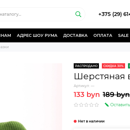
+375 (29) 6
ИНАМ
АДРЕС ШОУ РУМА
ДОСТАВКА
ОПЛАТА
SALE
лазки
РАСПРОДАНО
СКИДКА 30%
Шерстяная 
Артикул:
—
133 byn
189 byn
Оставить