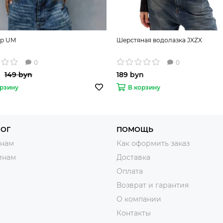
р UM
Шерстяная водолазка JXZX
0
0
149 byn
189 byn
орзину
В корзину
ЛОГ
ПОМОЩЬ
нам
Как оформить заказ
инам
Доставка
Оплата
Возврат и гарантия
О компании
Контакты