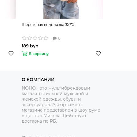
Шерстяная водолазка JXZX
Шерстяная во
0
189 byn
189 byn
В корзину
В корзину
О КОМПАНИИ
NOHO - это мультибрендовый
магазин стильной мужской и
женской одежды, обуви и
аксессуаров. Ассортимент
магазина представлен в шоу руме
в центре Минска.
Действует
доставка по РБ.