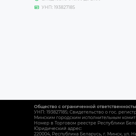
УНП: 193827185
Общество с ограниченной ответственность
УНП: 193827185; Свидетельство о гос. регист
Минским городским исполнительным комит
Номер в Торговом реестре Республики Белар
Юридический адрес:
220004, Республика Беларусь, г. Минск, ул. Н