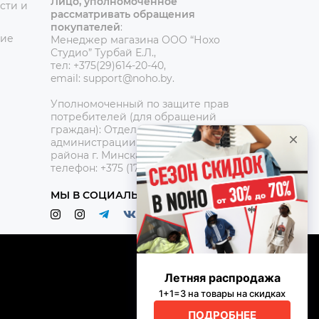
Лицо, уполномоченное
сти и
рассматривать обращения
покупателей
:
ние
Менеджер магазина ООО “Нохо
Студио”
Турбай Е.Л.,
тел: +375(29)614-20-40,
email: support@noho.by.
Уполномоченный по защите прав
потребителей (для обращений
граждан):
Отдел торговли и услуг
администрации Центрального
района г. Минска,
телефон: +375 (17) 390-42-95
МЫ В СОЦИАЛЬНЫХ СЕТЯХ