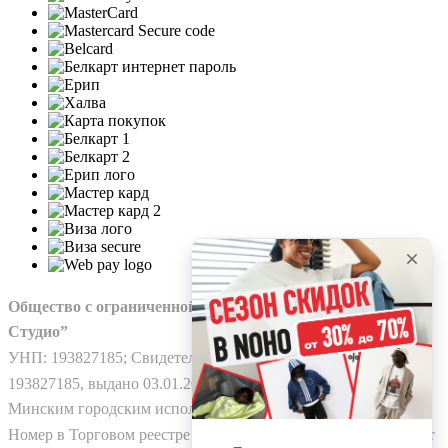
Общество с ограниченной ответственностью “Нохо
Студио”
УНП: 193827185; Свидетельство о гос. регистрации №
193827185, выдано 03.01.2025
Минским городским исполнительным комитетом.
Номер в Торговом реестре Республики Беларусь: № 778224 от