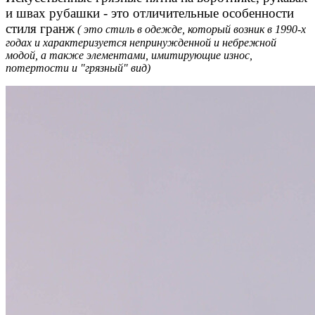
и швах рубашки - это отличительные особенности
стиля гранж
( это стиль в одежде, который возник в 1990-х
годах и характеризуется непринужденной и небрежной
модой, а также элементами, имитирующие износ,
потертости и "грязный" вид)