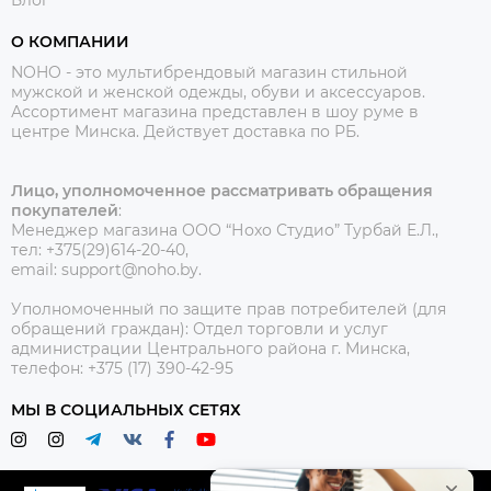
О КОМПАНИИ
NOHO - это мультибрендовый магазин стильной
мужской и женской одежды, обуви и аксессуаров.
Ассортимент магазина представлен в шоу руме в
центре Минска.
Действует доставка по РБ.
Лицо, уполномоченное рассматривать обращения
покупателей
:
Менеджер магазина ООО “Нохо Студио”
Турбай Е.Л.,
тел: +375(29)614-20-40,
email: support@noho.by.
Уполномоченный по защите прав потребителей (для
обращений граждан):
Отдел торговли и услуг
администрации Центрального района г. Минска,
телефон: +375 (17) 390-42-95
МЫ В СОЦИАЛЬНЫХ СЕТЯХ