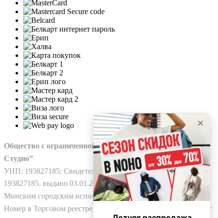
Общество с ограниченной ответственностью “Нохо
Студио”
УНП: 193827185; Свидетельство о гос. регистрации №
193827185, выдано 03.01.2025
Минским городским исполнительным комитетом.
Номер в Торговом реестре Республики Беларусь: № 778224 от