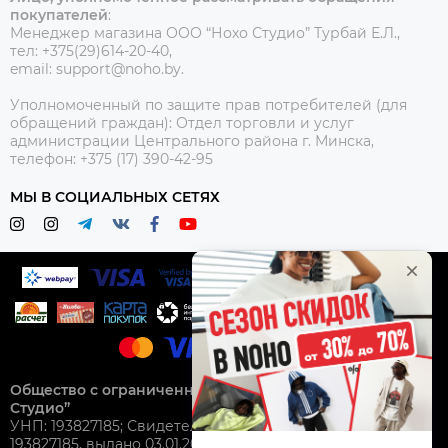
покупателей
:
Менеджер магазина ООО “Нохо Студио”
Турбай Е.Л.,
тел: +375(29)614-20-40,
email: support@noho.by.
Уполномоченный по защите прав потребителей (для
обращений граждан):
Отдел торговли и услуг
администрации Центрального района г. Минска,
телефон: +375 (17) 390-42-95
МЫ В СОЦИАЛЬНЫХ СЕТЯХ
Общество с ограниченной ответственностью “Нохо
Студио”
УНП: 193827185; Свидетельство о гос. регистрации №
193827185, выдано 03.01.2025