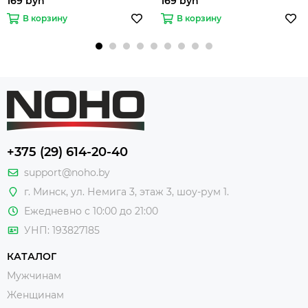
169 byn
169 byn
В корзину
В корзину
+375 (29) 614-20-40
support@noho.by
г. Минск, ул. Немига 3, этаж 3, шоу-рум 1.
Ежедневно с 10:00 до 21:00
УНП: 193827185
КАТАЛОГ
Мужчинам
Женщинам