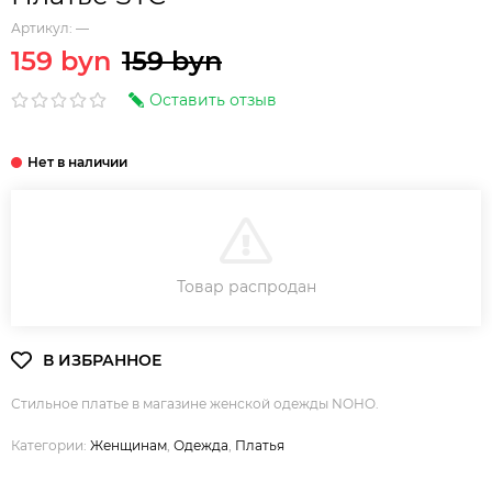
Артикул:
—
159 byn
159 byn
Оставить отзыв
В КОРЗИНУ
Товар распродан
Стильное платье в магазине женской одежды NOHO.
Категории:
Женщинам
,
Одежда
,
Платья