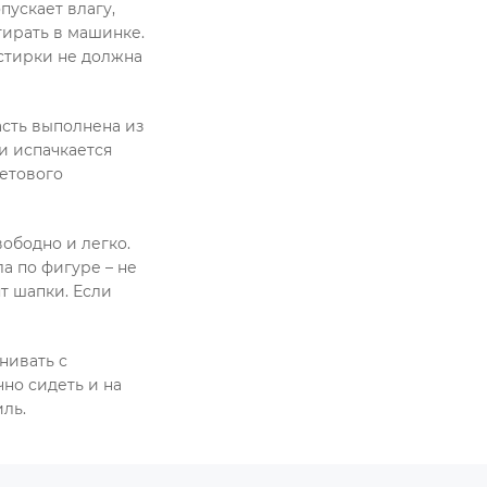
пускает влагу,
тирать в машинке.
 стирки не должна
асть выполнена из
ли испачкается
ветового
ободно и легко.
а по фигуре – не
т шапки. Если
нивать с
чно сидеть и на
иль.