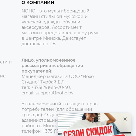
О КОМПАНИИ
NOHO - это мультибрендовый
магазин стильной мужской и
женской одежды, обуви и
аксессуаров. Ассортимент
магазина представлен в шоу руме
в центре Минска.
Действует
доставка по РБ.
Лицо, уполномоченное
сти и
рассматривать обращения
покупателей
:
ние
Менеджер магазина ООО “Нохо
Студио”
Турбай Е.Л.,
тел: +375(29)614-20-40,
email: support@noho.by.
Уполномоченный по защите прав
потребителей (для обращений
граждан):
Отдел торговли и услуг
администрации Центрального
района г. Минска,
телефон: +375 (17) 390-42-95