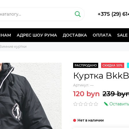
+375 (29) 6
ИНАМ
АДРЕС ШОУ РУМА
ДОСТАВКА
ОПЛАТА
SALE
Зимние куртки
РАСПРОДАНО
СКИДКА 50%
Куртка BkkB
Артикул:
—
120 byn
239 by
Оставить