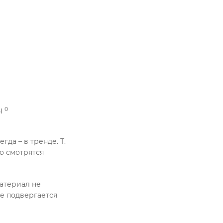
0
Ы
гда – в тренде. Т.
но смотрятся
Материал не
не подвергается