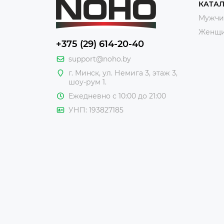
КАТА
Мужчи
Женщ
+375 (29) 614-20-40
support@noho.by
г. Минск, ул. Немига 3, этаж 3,
шоу-рум 1.
Ежедневно с 10:00 до 21:00
УНП: 193827185