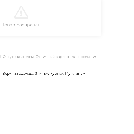
В КОРЗИНУ
Товар распродан
HO с утеплителем. Отличный вариант для создания
а
,
Верхняя одежда
,
Зимние куртки
,
Мужчинам