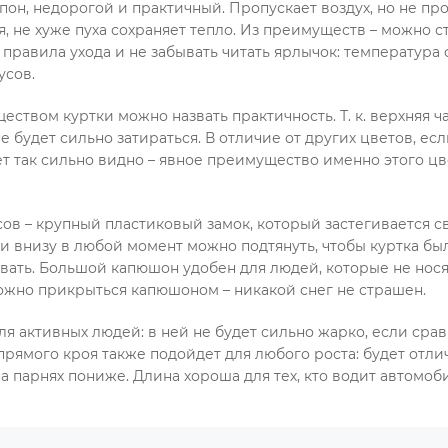
пон, недорогой и практичный. Пропускает воздух, но не про
я, не хуже пуха сохраняет тепло. Из преимуществ – можно с
 правила ухода и не забывать читать ярлычок: температура
усов.
твом куртки можно назвать практичность. Т. к. верхняя ч
не будет сильно затираться. В отличие от других цветов, ес
ет так сильно видно – явное преимущество именно этого ц
сов
–
крупный пластиковый замок, который застегивается св
 внизу в любой момент можно подтянуть, чтобы куртка был
вать. Большой капюшон удобен для людей, которые не нося
можно прикрыться капюшоном – никакой снег не страшен.
я активных людей: в ней не будет сильно жарко, если срав
прямого кроя также подойдет для любого роста: будет отли
на парнях пониже. Длина хороша для тех, кто водит автомоб