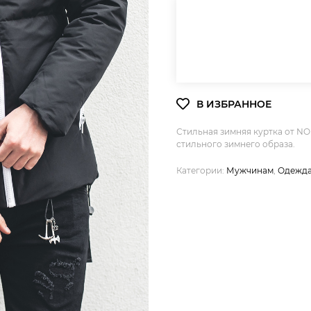
Стильная зимняя куртка от NO
стильного зимнего образа.
Категории:
Мужчинам
,
Одежд