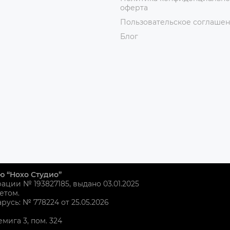
оферта
Пользовательское соглаше
Блог
ю “Нохо Студио”
рации № 193827185, выдано 03.01.2025
етом.
усь: № 778224 от 25.05.2026
емига 3, пом. 324