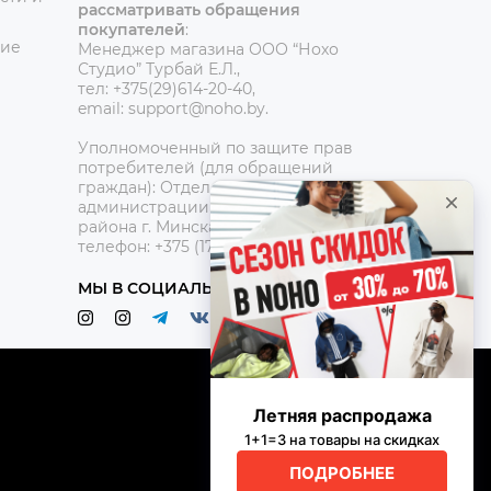
рассматривать обращения
покупателей
:
ние
Менеджер магазина ООО “Нохо
Студио”
Турбай Е.Л.,
тел: +375(29)614-20-40,
email: support@noho.by.
Уполномоченный по защите прав
потребителей (для обращений
граждан):
Отдел торговли и услуг
администрации Центрального
района г. Минска,
телефон: +375 (17) 390-42-95
МЫ В СОЦИАЛЬНЫХ СЕТЯХ