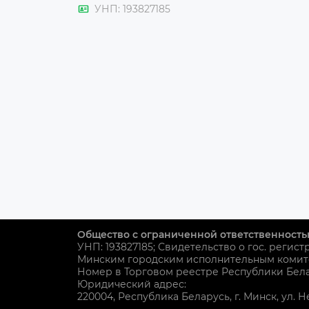
УНП: 193827185
Общество с ограниченной ответственность
УНП: 193827185; Свидетельство о гос. регист
Минским городским исполнительным комит
Номер в Торговом реестре Республики Белар
Юридический адрес:
220004, Республика Беларусь, г. Минск, ул. Н