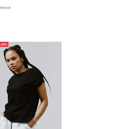
тежки
 49%