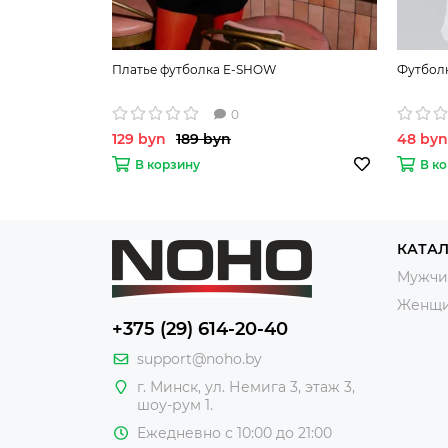
Платье футболка E-SHOW
Футболк
0
129 byn
189 byn
48 byn
В корзину
В к
КАТА
Мужчи
Женщ
+375 (29) 614-20-40
support@noho.by
г. Минск, ул. Немига 3, этаж 3,
шоу-рум 1.
Ежедневно с 10:00 до 21:00