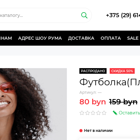
+375 (29) 6
ИНАМ
АДРЕС ШОУ РУМА
ДОСТАВКА
ОПЛАТА
SALE
РАСПРОДАНО
СКИДКА 50%
Футболка(П
Артикул:
—
80 byn
159 byn
Оставить