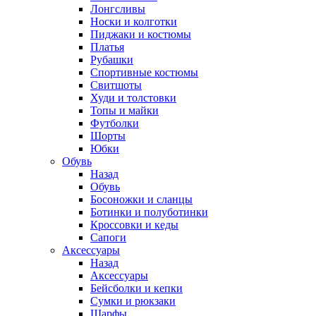
Лонгсливы
Носки и колготки
Пиджаки и костюмы
Платья
Рубашки
Спортивные костюмы
Свитшоты
Худи и толстовки
Топы и майки
Футболки
Шорты
Юбки
Обувь
Назад
Обувь
Босоножки и сланцы
Ботинки и полуботинки
Кроссовки и кеды
Сапоги
Аксессуары
Назад
Аксессуары
Бейсболки и кепки
Сумки и рюкзаки
Шарфы