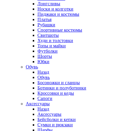
Лонгсливы
Носки и колготки
Пиджаки и костюмы
Платья
Рубашки
Спортивные костюмы
Свитшоты
Худи и толстовки
Топы и майки
Футболки
Шорты
Юбки
Обувь
Назад
Обувь
Босоножки и сланцы
Ботинки и полуботинки
Кроссовки и кеды
Сапоги
Аксессуары
Назад
Аксессуары
Бейсболки и кепки
Сумки и рюкзаки
Шарфы