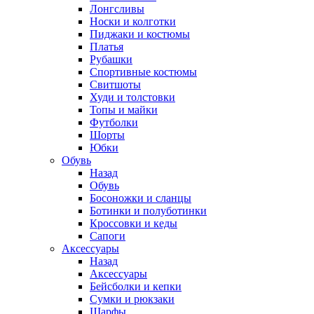
Лонгсливы
Носки и колготки
Пиджаки и костюмы
Платья
Рубашки
Спортивные костюмы
Свитшоты
Худи и толстовки
Топы и майки
Футболки
Шорты
Юбки
Обувь
Назад
Обувь
Босоножки и сланцы
Ботинки и полуботинки
Кроссовки и кеды
Сапоги
Аксессуары
Назад
Аксессуары
Бейсболки и кепки
Сумки и рюкзаки
Шарфы