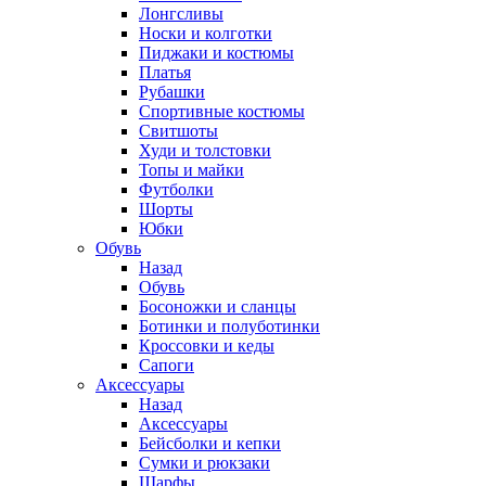
Лонгсливы
Носки и колготки
Пиджаки и костюмы
Платья
Рубашки
Спортивные костюмы
Свитшоты
Худи и толстовки
Топы и майки
Футболки
Шорты
Юбки
Обувь
Назад
Обувь
Босоножки и сланцы
Ботинки и полуботинки
Кроссовки и кеды
Сапоги
Аксессуары
Назад
Аксессуары
Бейсболки и кепки
Сумки и рюкзаки
Шарфы