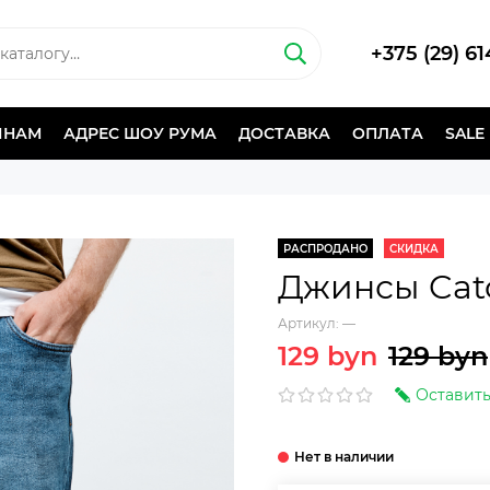
+375 (29) 6
ИНАМ
АДРЕС ШОУ РУМА
ДОСТАВКА
ОПЛАТА
SALE
РАСПРОДАНО
СКИДКА
Джинсы Cat
Артикул:
—
129 byn
129 byn
Оставить