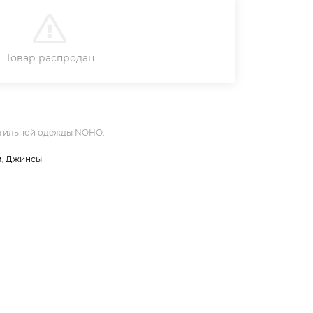
В КОРЗИНУ
Товар распродан
стильной одежды NOHO.
м
,
Джинсы