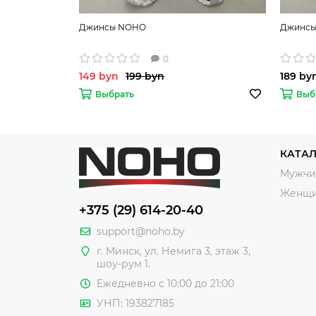
Джинсы NOHO
Джинс
0
149 byn
199 byn
189 by
Выбрать
Выб
КАТА
Мужчи
Женщ
+375 (29) 614-20-40
support@noho.by
г. Минск, ул. Немига 3, этаж 3,
шоу-рум 1.
Ежедневно с 10:00 до 21:00
УНП: 193827185