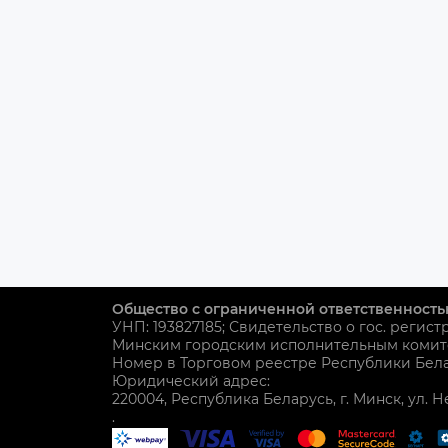
Общество с ограниченной ответственность
УНП: 193827185; Свидетельство о гос. регист
Минским городским исполнительным комит
Номер в Торговом реестре Республики Белар
Юридический адрес:
220004, Республика Беларусь, г. Минск, ул. Н
.