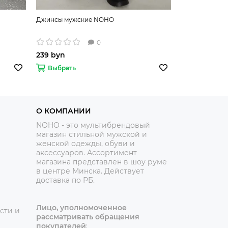
Джинсы мужские NOHO
Джинсы мужс
0
239 byn
189 byn
Выбрать
Выбрать
О КОМПАНИИ
NOHO - это мультибрендовый
магазин стильной мужской и
женской одежды, обуви и
аксессуаров. Ассортимент
магазина представлен в шоу руме
в центре Минска.
Действует
доставка по РБ.
Лицо, уполномоченное
сти и
рассматривать обращения
покупателей
: