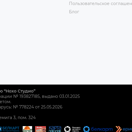
Пользовательское соглаше
Блог
ю “Нохо Студио”
рации № 193827185, выдано 03.01.2025
етом.
усь: № 778224 от 25.05.2026
емига 3, пом. 324