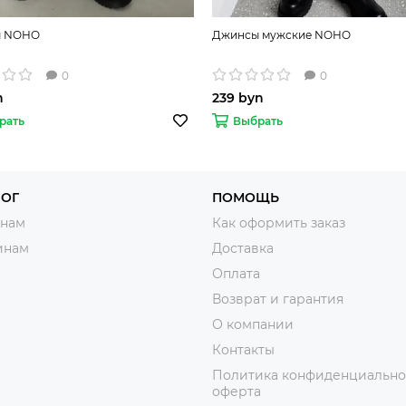
ы NOHO
Джинсы мужские NOHO
0
0
n
239 byn
рать
Выбрать
ЛОГ
ПОМОЩЬ
нам
Как оформить заказ
инам
Доставка
Оплата
Возврат и гарантия
О компании
Контакты
Политика конфиденциально
оферта