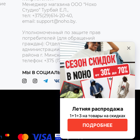
ние
Менеджер магазина ООО “Нохо
Студио”
Турбай Е.Л.,
тел: +375(29)614-20-40,
email: support@noho.by.
Уполномоченный по защите прав
потребителей (для обращений
граждан):
Отдел торговли и услуг
администрации Центрального
района г. Минска,
телефон: +375 (17) 390-42-95
МЫ В СОЦИАЛЬНЫХ СЕТЯХ