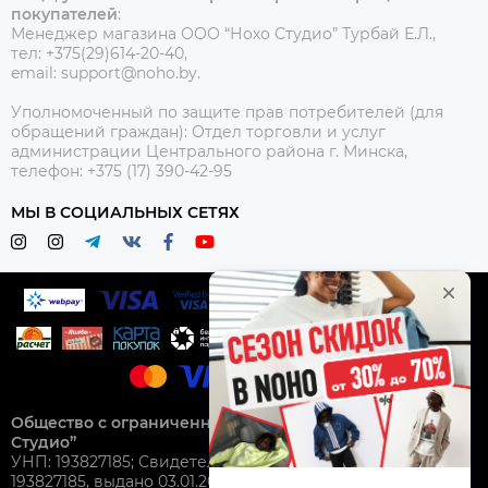
покупателей
:
Менеджер магазина ООО “Нохо Студио”
Турбай Е.Л.,
тел: +375(29)614-20-40,
email: support@noho.by.
Уполномоченный по защите прав потребителей (для
обращений граждан):
Отдел торговли и услуг
администрации Центрального района г. Минска,
телефон: +375 (17) 390-42-95
МЫ В СОЦИАЛЬНЫХ СЕТЯХ
Общество с ограниченной ответственностью “Нохо
Студио”
УНП: 193827185; Свидетельство о гос. регистрации №
193827185, выдано 03.01.2025