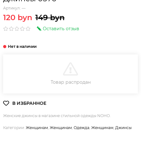
Артикул:
—
120 byn
149 byn
Оставить отзыв
В КОРЗИНУ
Товар распродан
Женские джинсы в магазине стильной одежды NOHO.
Категории:
Женщинам
,
Женщинам
,
Одежда
,
Женщинам
,
Джинсы