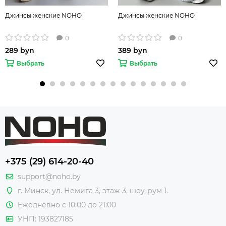
Джинсы женские NOHO
Джинсы женские NOHO
0
0
289 byn
389 byn
Выбрать
Выбрать
+375 (29) 614-20-40
support@noho.by
г. Минск, ул. Немига 3, этаж 3, шоу-рум 1.
Ежедневно с 10:00 до 21:00
УНП: 193827185