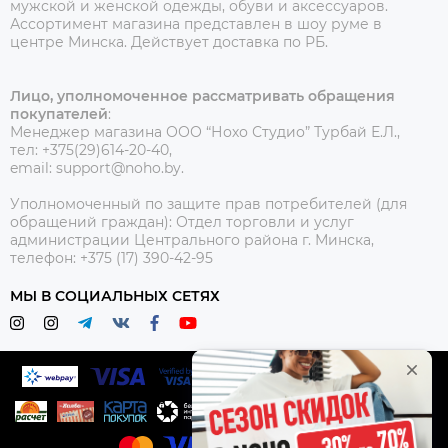
мужской и женской одежды, обуви и аксессуаров.
Ассортимент магазина представлен в шоу руме в
центре Минска.
Действует доставка по РБ.
Лицо, уполномоченное рассматривать обращения
покупателей
:
Менеджер магазина ООО “Нохо Студио”
Турбай Е.Л.,
тел: +375(29)614-20-40,
email: support@noho.by.
Уполномоченный по защите прав потребителей (для
обращений граждан):
Отдел торговли и услуг
администрации Центрального района г. Минска,
телефон: +375 (17) 390-42-95
МЫ В СОЦИАЛЬНЫХ СЕТЯХ