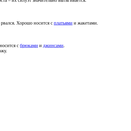
та – их силуэт значительно вытягивается.
 рвался. Хорошо носится с
платьями
и жакетами.
 носится с
брюками
и
джинсами
.
ожу.