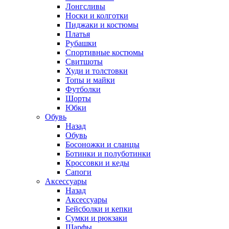
Лонгсливы
Носки и колготки
Пиджаки и костюмы
Платья
Рубашки
Спортивные костюмы
Свитшоты
Худи и толстовки
Топы и майки
Футболки
Шорты
Юбки
Обувь
Назад
Обувь
Босоножки и сланцы
Ботинки и полуботинки
Кроссовки и кеды
Сапоги
Аксессуары
Назад
Аксессуары
Бейсболки и кепки
Сумки и рюкзаки
Шарфы