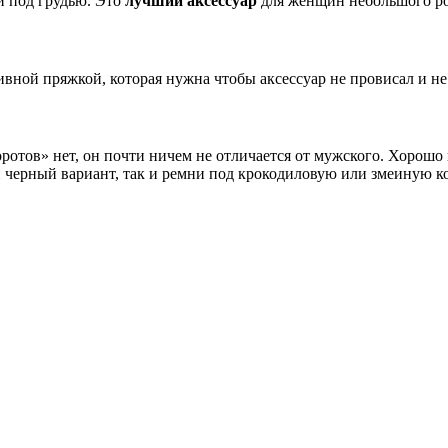
 и под грудью. Это
лучший аксессуар
для женщин небольшого рос
вной пряжкой, которая нужна чтобы аксессуар не провисал и не
ротов» нет, он почти ничем не отличается от мужского. Хорошо
 черный вариант, так и ремни под крокодиловую или змеиную к