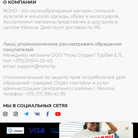
О КОМПАНИИ
NOHO - это мультибрендовый магазин стильной
мужской и женской одежды, обуви и аксессуаров.
Ассортимент магазина представлен в шоу руме в
центре Минска.
Действует доставка по РБ.
Лицо, уполномоченное рассматривать обращения
покупателей
:
Менеджер магазина ООО “Нохо Студио”
Турбай Е.Л.,
тел: +375(29)614-20-40,
email: support@noho.by.
Уполномоченный по защите прав потребителей (для
обращений граждан):
Отдел торговли и услуг
администрации Центрального района г. Минска,
телефон: +375 (17) 390-42-95
МЫ В СОЦИАЛЬНЫХ СЕТЯХ