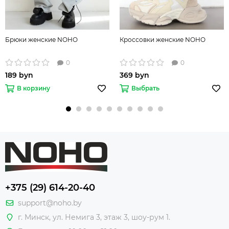
Брюки женские NOHO
Кроссовки женские NOHO
0
0
189 byn
369 byn
В корзину
Выбрать
+375 (29) 614-20-40
support@noho.by
г. Минск, ул. Немига 3, этаж 3, шоу-рум 1.