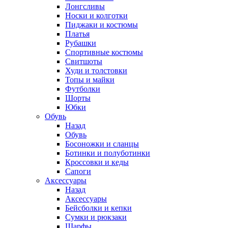
Лонгсливы
Носки и колготки
Пиджаки и костюмы
Платья
Рубашки
Спортивные костюмы
Свитшоты
Худи и толстовки
Топы и майки
Футболки
Шорты
Юбки
Обувь
Назад
Обувь
Босоножки и сланцы
Ботинки и полуботинки
Кроссовки и кеды
Сапоги
Аксессуары
Назад
Аксессуары
Бейсболки и кепки
Сумки и рюкзаки
Шарфы