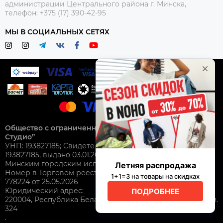
администрации Центрального района г. Минска,
телефон: +375 (17) 390-42-95
МЫ В СОЦИАЛЬНЫХ СЕТЯХ
Общество с ограниченной ответственностью “Нохо
Студио”
УНП: 193827185; Свидетельство о гос. регистрации №
193827185, выдано 03.01.2025
Минским городским исполнительным комитетом.
Номер в Торговом реестре Республики Беларусь: №
778224 от 25.05.2026
Юридический адрес:
220004, Республика Беларусь, г. Минск, ул. Немига 3, пом.
324
.