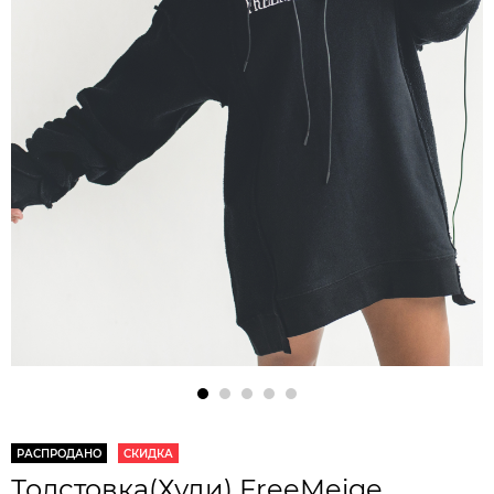
РАСПРОДАНО
СКИДКА
Толстовка(Худи) FreeMeige