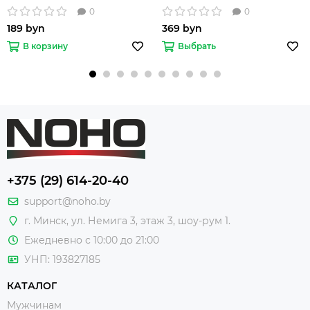
0
0
189 byn
369 byn
В корзину
Выбрать
+375 (29) 614-20-40
support@noho.by
г. Минск, ул. Немига 3, этаж 3, шоу-рум 1.
Ежедневно с 10:00 до 21:00
УНП: 193827185
КАТАЛОГ
Мужчинам