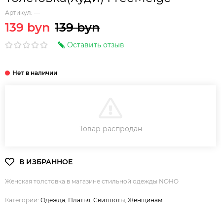
Артикул:
—
139 byn
139 byn
Оставить отзыв
В КОРЗИНУ
Товар распродан
Женская толстовка в магазине стильной одежды NOHO
Категории:
Одежда
,
Платья
,
Свитшоты
,
Женщинам