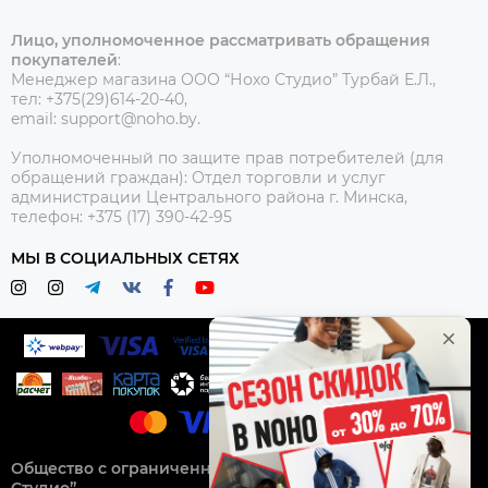
Лицо, уполномоченное рассматривать обращения
покупателей
:
Менеджер магазина ООО “Нохо Студио”
Турбай Е.Л.,
тел: +375(29)614-20-40,
email: support@noho.by.
Уполномоченный по защите прав потребителей (для
обращений граждан):
Отдел торговли и услуг
администрации Центрального района г. Минска,
телефон: +375 (17) 390-42-95
МЫ В СОЦИАЛЬНЫХ СЕТЯХ
Общество с ограниченной ответственностью “Нохо
Студио”