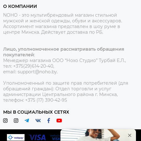
О КОМПАНИИ
NOHO - это мультибрендовый магазин стильной
мужской и женской одежды, обуви и аксессуаров.
Ассортимент магазина представлен в шоу руме в
центре Минска.
Действует доставка по РБ.
Лицо, уполномоченное рассматривать обращения
покупателей
:
Менеджер магазина ООО “Нохо Студио”
Турбай Е.Л.,
тел: +375(29)614-20-40,
email: support@noho.by.
Уполномоченный по защите прав потребителей (для
обращений граждан):
Отдел торговли и услуг
администрации Центрального района г. Минска,
телефон: +375 (17) 390-42-95
МЫ В СОЦИАЛЬНЫХ СЕТЯХ