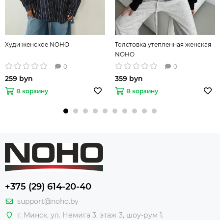
Худи женское NOHO
Толстовка утепленная женская
NOHO
0
0
259 byn
359 byn
В корзину
В корзину
+375 (29) 614-20-40
support@noho.by
г. Минск, ул. Немига 3, этаж 3, шоу-рум 1.