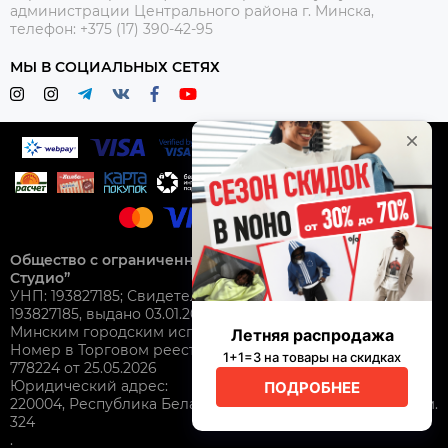
администрации Центрального района г. Минска,
телефон: +375 (17) 390-42-95
МЫ В СОЦИАЛЬНЫХ СЕТЯХ
Общество с ограниченной ответственностью “Нохо
Студио”
УНП: 193827185; Свидетельство о гос. регистрации №
193827185, выдано 03.01.2025
Минским городским исполнительным комитетом.
Номер в Торговом реестре Республики Беларусь: №
778224 от 25.05.2026
Юридический адрес:
220004, Республика Беларусь, г. Минск, ул. Немига 3, пом.
324
.