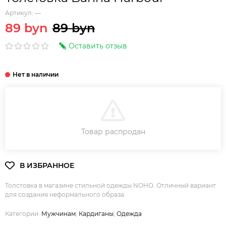
Артикул:
—
89 byn
89 byn
Оставить отзыв
В КОРЗИНУ
Товар распродан
Толстовка в магазине стильной одежды NOHO. Отличный вариант
для создания неформального образа.
Категории:
Мужчинам
,
Кардиганы
,
Одежда