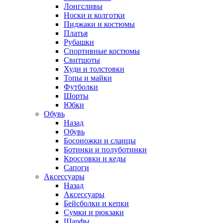
Лонгсливы
Носки и колготки
Пиджаки и костюмы
Платья
Рубашки
Спортивные костюмы
Свитшоты
Худи и толстовки
Топы и майки
Футболки
Шорты
Юбки
Обувь
Назад
Обувь
Босоножки и сланцы
Ботинки и полуботинки
Кроссовки и кеды
Сапоги
Аксессуары
Назад
Аксессуары
Бейсболки и кепки
Сумки и рюкзаки
Шарфы