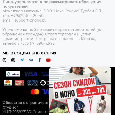
Лицо, уполномоченное рассматривать обращения
покупателей
:
Менеджер магазина ООО “Нохо Студио”
Турбай Е.Л.,
тел: +375(29)614-20-40,
email: support@noho.by.
Уполномоченный по защите прав потребителей (для
обращений граждан):
Отдел торговли и услуг
администрации Центрального района г. Минска,
телефон: +375 (17) 390-42-95
МЫ В СОЦИАЛЬНЫХ СЕТЯХ
Общество с ограниченной ответственностью “Нохо
Студио”
УНП: 193827185; Свидетельство о гос. регистрации №