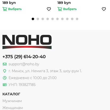
189 byn
189 byn
Выбрать
Выбрать
+375 (29) 614-20-40
support@noho.by
г. Минск, ул. Немига 3, этаж 3, шоу-рум 1.
Ежедневно с 10:00 до 21:00
УНП: 193827185
КАТАЛОГ
Мужчинам
Женщинам