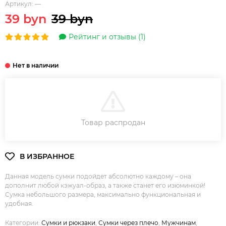
Артикул:
—
39 byn
39 byn
Рейтинг и отзывы (1)
В КОРЗИНУ
Товар распродан
Данная модель сумки подойдет абсолютно каждому – она
дополнит любой кэжуал-образ, а также станет его изюминкой!
Сумка небольшого размера, максимально функциональная и
удобная.
Категории:
Сумки и рюкзаки
,
Сумки через плечо
,
Мужчинам
,