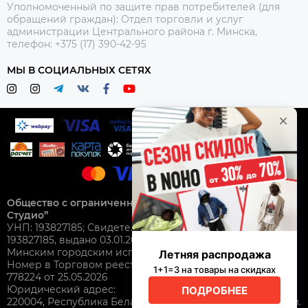
Уполномоченный по защите прав потребителей (для
обращений граждан):
Отдел торговли и услуг
администрации Центрального района г. Минска,
телефон: +375 (17) 390-42-95
МЫ В СОЦИАЛЬНЫХ СЕТЯХ
Общество с ограниченной ответственностью “Нохо
Студио”
УНП: 193827185; Свидетельство о гос. регистрации №
193827185, выдано 03.01.2025
Минским городским исполнительным комитетом.
Номер в Торговом реестре Республики Беларусь: №
778224 от 25.05.2026
Юридический адрес:
220004, Республика Беларусь, г. Минск, ул. Немига 3, пом.