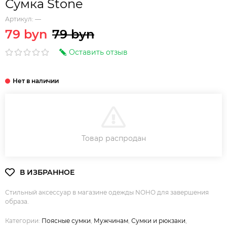
Сумка Stone
Артикул:
—
79 byn
79 byn
Оставить отзыв
В КОРЗИНУ
Товар распродан
Стильный аксессуар в магазине одежды NOHO для завершения
образа.
Категории:
Поясные сумки
,
Мужчинам
,
Сумки и рюкзаки
,