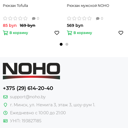
Рюкзак Tofulla
Рюкзак мужской NOHO
0
0
85 byn
169 byn
569 byn
В корзину
В корзину
+375 (29) 614-20-40
support@noho.by
г. Минск, ул. Немига 3, этаж 3, шоу-рум 1.
Ежедневно с 10:00 до 21:00
УНП: 193827185