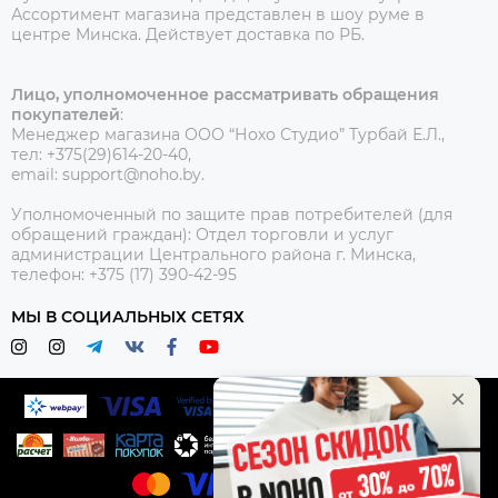
Ассортимент магазина представлен в шоу руме в
центре Минска.
Действует доставка по РБ.
Лицо, уполномоченное рассматривать обращения
покупателей
:
Менеджер магазина ООО “Нохо Студио”
Турбай Е.Л.,
тел: +375(29)614-20-40,
email: support@noho.by.
Уполномоченный по защите прав потребителей (для
обращений граждан):
Отдел торговли и услуг
администрации Центрального района г. Минска,
телефон: +375 (17) 390-42-95
МЫ В СОЦИАЛЬНЫХ СЕТЯХ