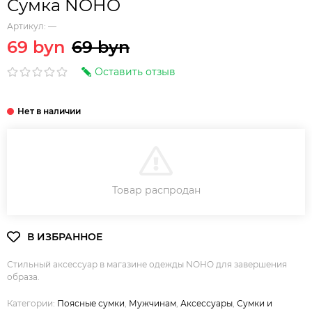
Сумка NOHO
Артикул:
—
69 byn
69 byn
Оставить отзыв
В КОРЗИНУ
Товар распродан
Стильный аксессуар в магазине одежды NOHO для завершения
образа.
Категории:
Поясные сумки
,
Мужчинам
,
Аксессуары
,
Сумки и