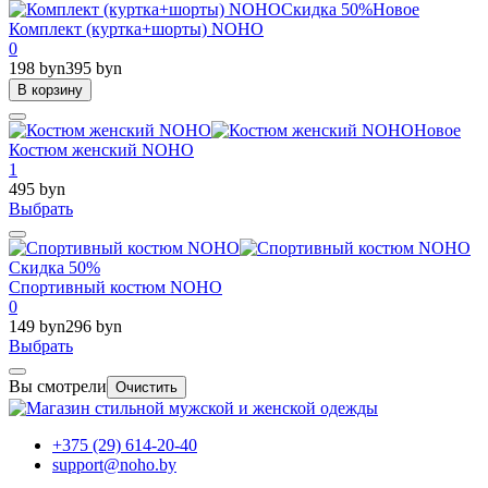
Скидка 50%
Новое
Комплект (куртка+шорты) NOHO
0
198 byn
395 byn
В корзину
Новое
Костюм женский NOHO
1
495 byn
Выбрать
Скидка 50%
Спортивный костюм NOHO
0
149 byn
296 byn
Выбрать
Вы смотрели
Очистить
+375 (29) 614-20-40
support@noho.by