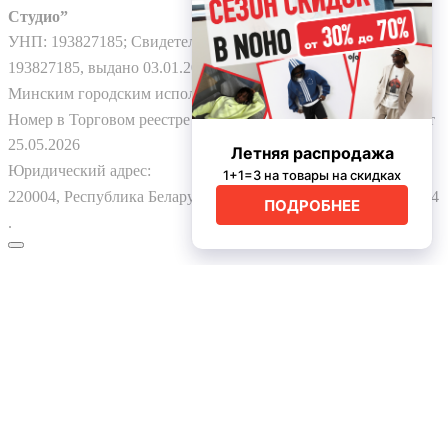
Студио”
УНП: 193827185; Свидетельство о гос. регистрации №
193827185, выдано 03.01.2025
Минским городским исполнительным комитетом.
Номер в Торговом реестре Республики Беларусь: № 778224 от
25.05.2026
Юридический адрес:
220004, Республика Беларусь, г. Минск, ул. Немига 3, пом. 324
.