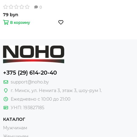
0
79 byn
В корзину
+375 (29) 614-20-40
support@noho.by
г. Минск, ул. Немига 3, этаж 3, шоу-рум 1.
Ежедневно с 10:00 до 21:00
УНП: 193827185
КАТАЛОГ
Мужчинам
Женщинам