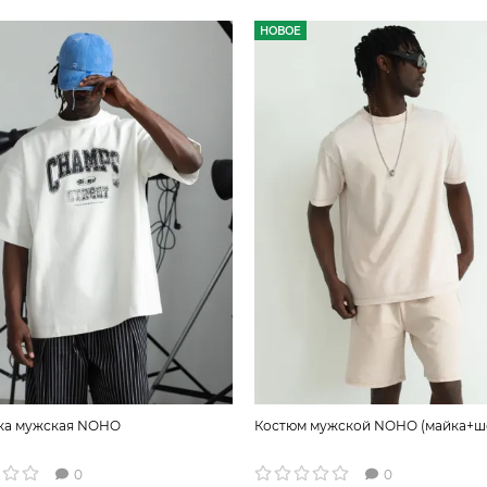
НОВОЕ
ка мужская NOHO
Костюм мужской NOHO (майка+ш
0
0