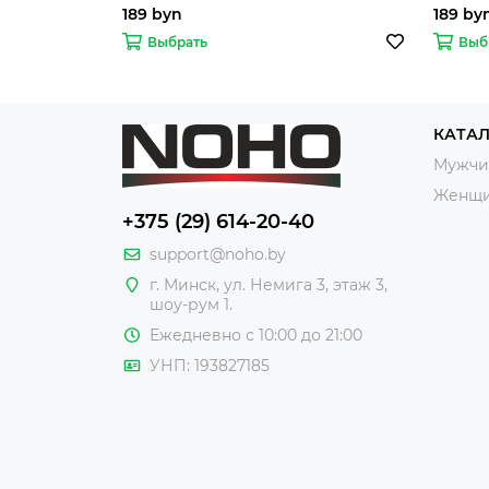
189 byn
189 by
Выбрать
Выб
КАТА
Мужчи
Женщ
+375 (29) 614-20-40
support@noho.by
г. Минск, ул. Немига 3, этаж 3,
шоу-рум 1.
Ежедневно с 10:00 до 21:00
УНП: 193827185