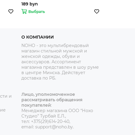
189 byn
189 byn
Выбрать
Выбрать
О КОМПАНИИ
NOHO - это мультибрендовый
магазин стильной мужской и
женской одежды, обуви и
аксессуаров. Ассортимент
магазина представлен в шоу руме
в центре Минска.
Действует
доставка по РБ.
Лицо, уполномоченное
сти и
рассматривать обращения
покупателей
:
ние
Менеджер магазина ООО “Нохо
Студио”
Турбай Е.Л.,
тел: +375(29)614-20-40,
email: support@noho.by.