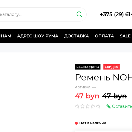
+375 (29) 6
ИНАМ
АДРЕС ШОУ РУМА
ДОСТАВКА
ОПЛАТА
SALE
РАСПРОДАНО
СКИДКА
Ремень NO
Артикул:
—
47 byn
47 byn
Оставить