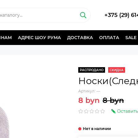
+375 (29) 6
ИНАМ
АДРЕС ШОУ РУМА
ДОСТАВКА
ОПЛАТА
SALE
РАСПРОДАНО
СКИДКА
Носки(След
Артикул:
—
8 byn
8 byn
Оставить