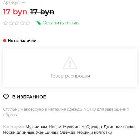
Артикул:
—
17 byn
17 byn
Оставить отзыв
В КОРЗИНУ
Товар распродан
Стильный аксессуар в магазине одежды NOHO для завершения
образа.
Категории:
Мужчинам
,
Носки
,
Мужчинам
,
Одежда
,
Длинные носки
,
Носки длинные
,
Женщинам
,
Одежда
,
Носки и колготки