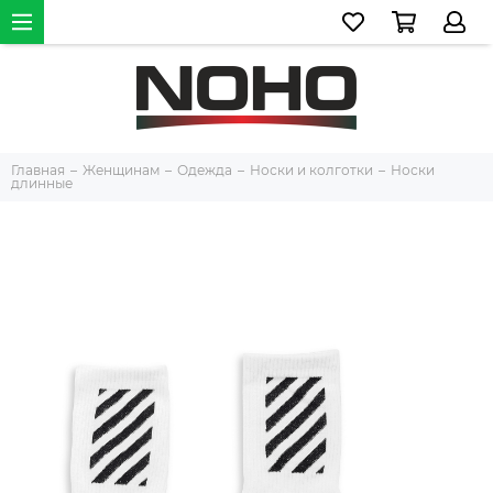
Главная
Женщинам
Одежда
Носки и колготки
Носки
длинные