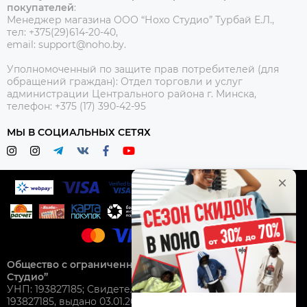
покупателей
:
Менеджер магазина ООО “Нохо Студио”
Турбай Е.Л.,
тел: +375(29)614-20-40,
email: support@noho.by.
Уполномоченный по защите прав потребителей (для
обращений граждан):
Отдел торговли и услуг
администрации Центрального района г. Минска,
телефон: +375 (17) 390-42-95
МЫ В СОЦИАЛЬНЫХ СЕТЯХ
Общество с ограниченной ответственностью “Нохо
Студио”
УНП: 193827185; Свидетельство о гос. регистрации №
193827185, выдано 03.01.2025